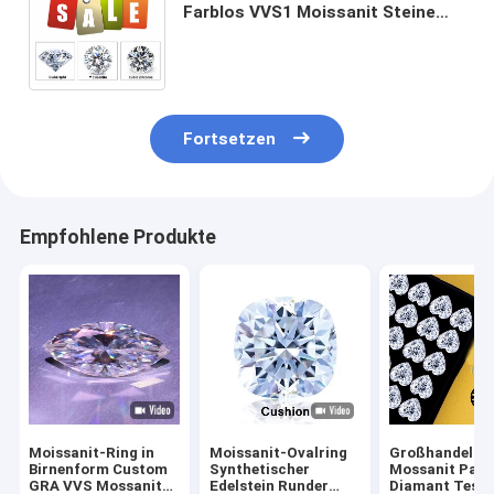
Farblos VVS1 Moissanit Steine
perfekt für Smaragd Prinzessin
ovale Birnen Marquise und Kissen
Formen
Fortsetzen
Empfohlene Produkte
Moissanit-Ring in
Moissanit-Ovalring
Großhandel
Birnenform Custom
Synthetischer
Mossanit Pass
GRA VVS Mossanit
Edelstein Runder
Diamant Test