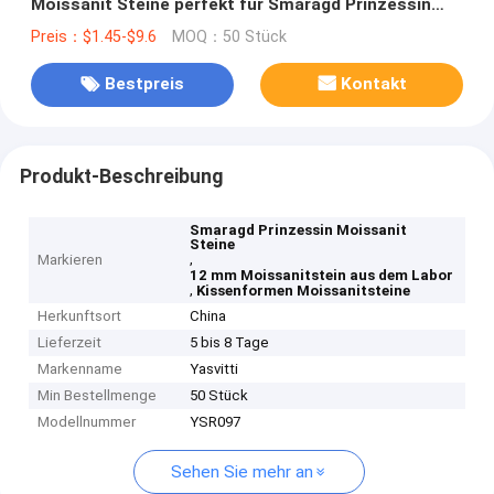
Moissanit Steine perfekt für Smaragd Prinzessin
ovale Birnen Marquise und Kissen Formen
Preis：$1.45-$9.6
MOQ：50 Stück
Bestpreis
Kontakt
Produkt-Beschreibung
Smaragd Prinzessin Moissanit
Steine
,
Markieren
12 mm Moissanitstein aus dem Labor
,
Kissenformen Moissanitsteine
Herkunftsort
China
Lieferzeit
5 bis 8 Tage
Markenname
Yasvitti
Min Bestellmenge
50 Stück
Modellnummer
YSR097
Sehen Sie mehr an