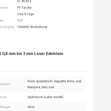
$1.45-$9.6
tionen:
PE-Tasche
5 bis 8 Tage
en:
T/T
-Fähigkeit:
1000000 Stück/Monat
t 0,8 mm bis 3 mm Loser Edelstein
Rund, quadratisch, baguette, Birne, oval,
einform:
Marquise, Herz usw.
inart:
Synthetisch (Labor erstellt)
dlungen
Hitze