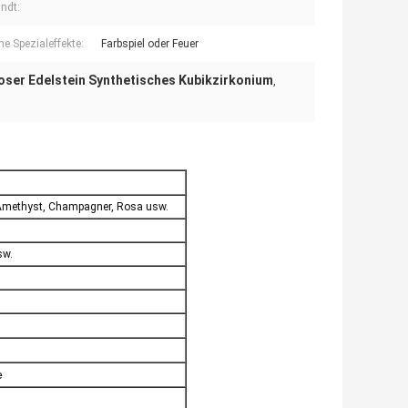
ndt:
he Spezialeffekte:
Farbspiel oder Feuer
oser Edelstein Synthetisches Kubikzirkonium
,
z, Amethyst, Champagner, Rosa usw.
sw.
e