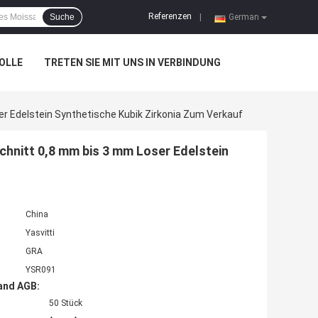
Referenzen
Suche
|
German
OLLE
TRETEN SIE MIT UNS IN VERBINDUNG
er Edelstein Synthetische Kubik Zirkonia Zum Verkauf
chnitt 0,8 mm bis 3 mm Loser Edelstein
China
Yasvitti
GRA
YSR091
and AGB:
50 Stück