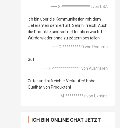
—— S-************** i von USA
Ich bin über die Kommunikation mit dem
Lieferanten sehr erfüllt. Sehr hilfreich. Auch
die Produkte sind viel netter als erwartet.
Würde wieder ohne zu zögern bestellen.
—— C-********* D von Panama
Gut
—— H-************* i von Australien
Guter und hilfreicher Verkäufer! Hohe
Qualität von Produkten!
—— M-********* r von Ukraine
ICH BIN ONLINE CHAT JETZT