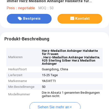
immer Herz Medaillon Anhänger Halskette für
Frauen
Preis：negotiable
MOQ：50
Bestpreis
Kontakt
Produkt-Beschreibung
Herz-Medaillon Anhänger Halskette
für Frauen
Markieren
,
,
Herz-Medaillon Anhänger Halskette
925 Sterling Silber Herz Medaillon
Anhänger
Herkunftsort
Guangdong, China
Lieferzeit
15-25 Tage
Markenname
YASVITTI
Min Bestellmenge
50
Die in Absatz 1 genannten Bedingungen
Modellnummer
gelten nicht.
Sehen Sie mehr an