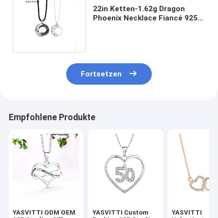
22in Ketten-1.62g Dragon
Phoenix Necklace Fiancé 925
Sterling Silver Pendants SGS
Fortsetzen
Empfohlene Produkte
YASVITTI ODM OEM
YASVITTI Custom
YASVITTI