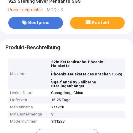
925 Sterling Silver Pendants SGS
Preis：negotiable
MOQ：3
Bestpreis
Kontakt
Produkt-Beschreibung
22in Kettendrache-Phoenix-
Halskette
,
Markieren
Phoenix-Halskette des Drachen 1.62g
,
Sgs-fiancé 925 silberne
Sterlinganhänger
Herkunftsort
Guangdong, China
Lieferzeit
15-25 Tage
Markenname
Yasvitti
Min Bestellmenge
3
Modellnummer
YN1293