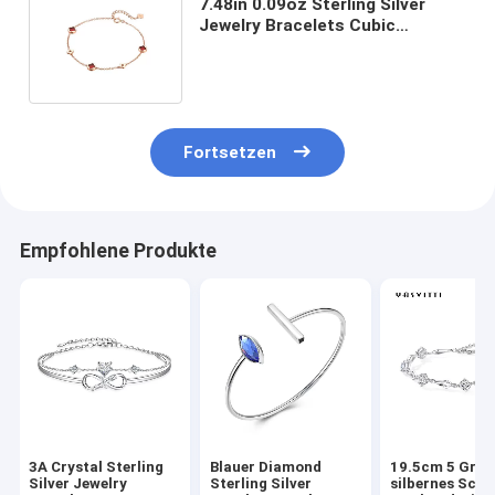
7.48in 0.09oz Sterling Silver
Jewelry Bracelets Cubic
Zirkoniumdioxid-justierbarer
Armband SGS
Fortsetzen
Empfohlene Produkte
3A Crystal Sterling
Blauer Diamond
19.5cm 5 Gra
Silver Jewelry
Sterling Silver
silbernes Schi