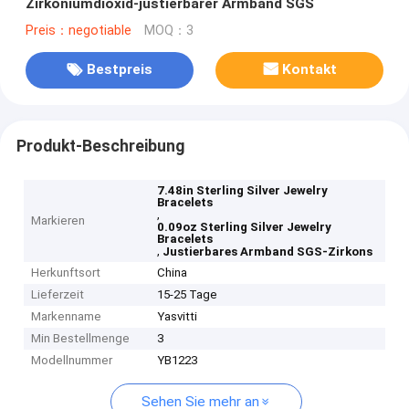
Zirkoniumdioxid-justierbarer Armband SGS
Preis：negotiable
MOQ：3
Bestpreis
Kontakt
Produkt-Beschreibung
7.48in Sterling Silver Jewelry
Bracelets
,
Markieren
0.09oz Sterling Silver Jewelry
Bracelets
,
Justierbares Armband SGS-Zirkons
Herkunftsort
China
Lieferzeit
15-25 Tage
Markenname
Yasvitti
Min Bestellmenge
3
Modellnummer
YB1223
Sehen Sie mehr an